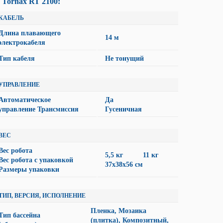
Tornax RT 2100:
КАБЕЛЬ
Длина плавающего
14 м
электрокабеля
Тип кабеля
Не тонущий
УПРАВЛЕНИЕ
Автоматическое
Да
управление Трансмиссия
Гусеничная
ВЕС
Вес робота
5,5 кг 11 кг
Вес робота с упаковкой
37х38х56 см
Размеры упаковки
ТИП, ВЕРСИЯ, ИСПОЛНЕНИЕ
Пленка, Мозаика
Тип бассейна
(плитка), Композитный,