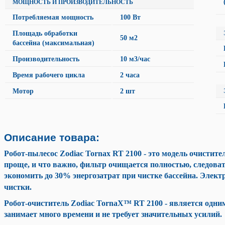
МОЩНОСТЬ И ПРОИЗВОДИТЕЛЬНОСТЬ
Потребляемая мощность
100 Вт
Площадь обработки
50 м2
бассейна (максимальная)
Производительность
10 м3/час
Время рабочего цикла
2 часа
Мотор
2 шт
Описание товара:
Робот-пылесос
Zodiac Tornax RT 2100 -
это модель очистител
проще, и что важно, фильтр очищается полностью, следова
экономить до 30% энергозатрат при чистке бассейна. Элект
чистки.
Робот-очиститель Zodiac TornaX™ RT 2100
- является одним 
занимает много времени и не требует значительных усилий.