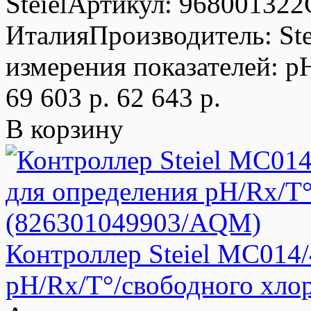
SteielАртикул: 968001322
ИталияПроизводитель: St
измерения показателей: p
69 603 р.
62 643 р.
В корзину
Контроллер Steiel MC014
pH/Rx/T°/свободного хло