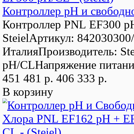
Контроллер рН и свободно
Контроллер PNL EF300 pH
SteielАртикул: 84203030
ИталияПроизводитель: St
pH/CLНапряжение питания
451 481 р.
406 333 р.
В корзину