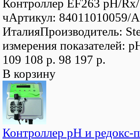
Контроллер EF263 pH/Rx/S
чАртикул: 84011010059/
ИталияПроизводитель: St
измерения показателей: pH
109 108 р.
98 197 р.
В корзину
Контроллер рН и редокс-п