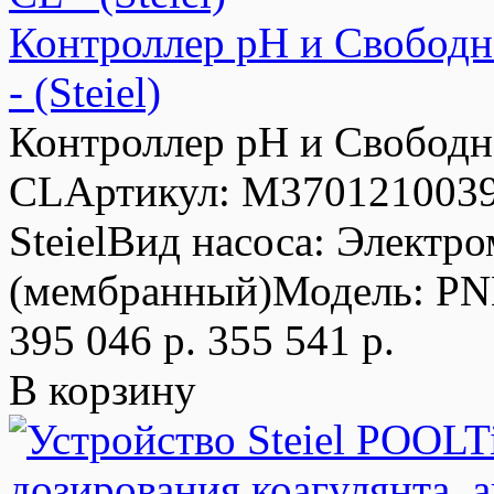
Контроллер рН и Свобод
- (Steiel)
Контроллер pH и Свободн
CLАртикул: M3701210039
SteielВид насоса: Электр
(мембранный)Модель: PN
395 046 р.
355 541 р.
В корзину