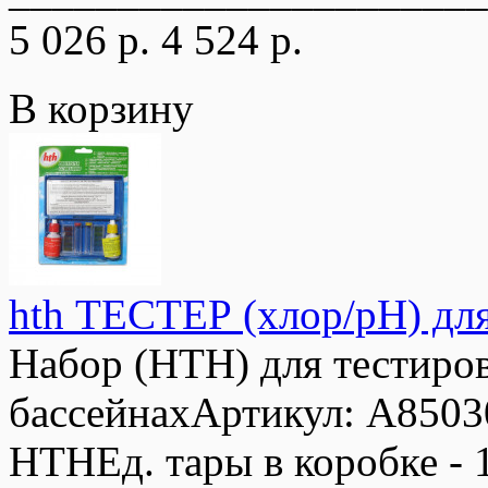
5 026 р.
4 524 р.
В корзину
hth ТЕСТЕР (хлор/pH) дл
Набор (HTH) для тестиро
бассейнахАртикул: A850
HTHЕд. тары в коробке - 