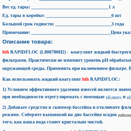
Вес ед. тары: _________________________________1 л
Ед. тары в коробке: ____________________________6 шт
Большой срок годности: ________________________3 года
Примечание: __________________________________Цена указ
Описание товара:
hth
RAPIDFLOC (L800780H2)
- коагулянт жидкий быстрого
фильтрами. Практически не изменяет уровень рН обрабатыв
окружающей среды. Применять при включенном фильтре. В
Как использовать жидкий коагулянт
hth
RAPIDFLOC:
1)
Условием эффективного удаления извесей является значени
при
необходимости отрегулировать с
помощью
и
рН-минус
рН
2)
Добавьте средство в скиммер бассейна и отключите фил
режиме.
Соберите выпавший на дно бассейна
осадок
робото
того, как
ваша
вода станет кристально чистой.