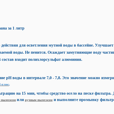
ана за 1 литр
 действия для осветления мутной воды в бассейне. Улучша
аемой воды. Не пенится. Осаждает замутняющие воду частицы
 состав входит
полихлорсульфат алюминия.
е рН воды в интервале 7,0 - 7,8.
Это значение можно измер
.
-плюс
ьтрацию на 15 мин, чтобы
средство
осело на песке фильтра.
или
и
выполните промывку фильтр
м пылесосом
ручным пылесосом