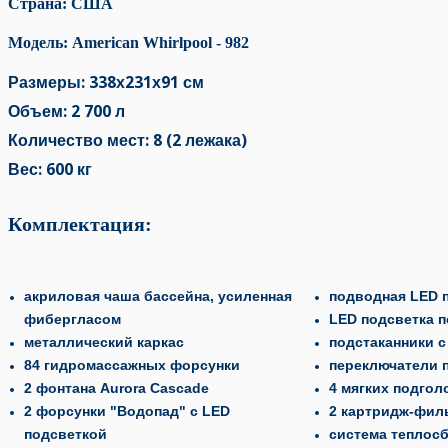
Страна: США
Модель: American Whirlpool - 982
Размеры: 338х231х91 см
Объем: 2 700 л
Количество мест: 8 (2 лежака)
Вес: 600 кг
Комплектация:
акриловая чаша бассейна, усиленная
подводная LED 
фибергласом
LED подсветка 
металлический каркас
подстаканники с
84 гидромассажных форсунки
переключатели 
2 фонтана Aurora Cascade
4 мягких подгол
2 форсунки "Водопад" с LED
2 картридж-фил
подсветкой
система теплос