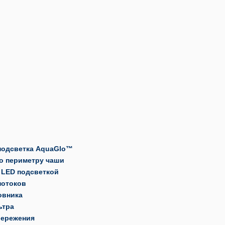
подсветка AquaGlo™
по периметру чаши
 LED подсветкой
потоков
овника
ьтра
бережения