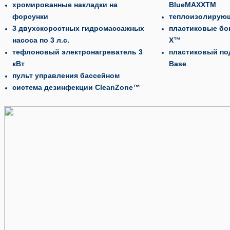
хромированные накладки на
BlueMAXXTM
форсунки
теплоизолирую
3 двухскоростных гидромассажных
пластиковые бо
насоса по 3 л.с.
X™
тефлоновый электронагреватель 3
пластиковый по
кВт
Base
пульт управления бассейном
система дезинфекции CleanZone™