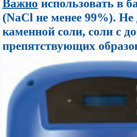
Важно
использовать в б
(NaCl не менее 99%). Не
каменной соли, соли с д
препятствующих образов