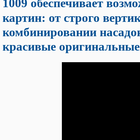
1009 обеспечивает возм
картин: от строго верти
комбинировании насадок
красивые оригинальные