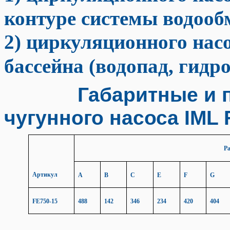
контуре системы водооб
2) циркуляционного насо
бассейна (водопад, гидр
Габаритные и при
чугунного насоса
IML 
Р
Артикул
A
B
C
E
F
G
FE750-15
488
142
346
234
420
404