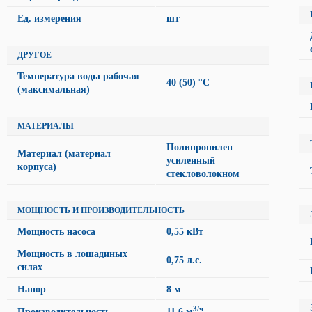
Ед. измерения
шт
ДРУГОЕ
Температура воды рабочая
40 (50) °C
(максимальная)
МАТЕРИАЛЫ
Полипропилен
Материал (материал
усиленный
корпуса)
стекловолокном
МОЩНОСТЬ И ПРОИЗВОДИТЕЛЬНОСТЬ
Мощность насоса
0,55 кВт
Мощность в лошадиных
0,75 л.с.
силах
Напор
8 м
3/ч
Производительность
11,6 м