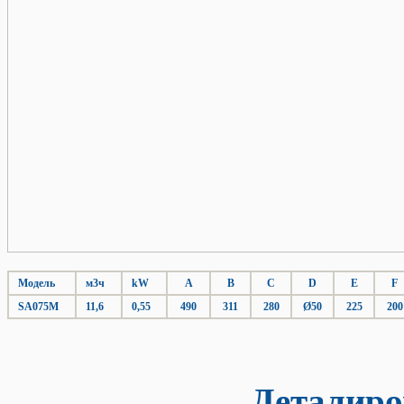
Модель
м3ч
kW
A
B
C
D
E
F
SA075M
11,6
0,55
490
311
280
Ø50
225
200
Деталировка насо